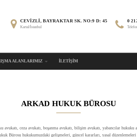
CEVIZLI, BAYRAKTAR SK. NO:9 D: 45
0 21
Kartal/İstanbul
Telef
IŞMA ALANLARIMIZ
İLETIŞIM
ARKAD HUKUK BÜROSU
avukatı, ceza avukatı, boşanma avukatı, bilişim avukatı, yabancılar hukuku av
kuk Bürosu hukukumuzdaki gelişmeleri, güncel kararları, yasal düzenlemeleri t