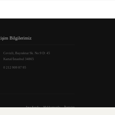
tişim Bilgilerimiz
Cevizli, Bayraktar Sk. No:9 D: 45
Kartal/İstanbul 34865
0 212 909 87 95
Ana Sayfa
Hakkımızda
İletişim