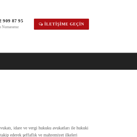
2 909 87 95
İLETIŞIME GEÇIN
on Numaramız
ukatı, idare ve vergi hukuku avukatları ile hukuki
akip ederek şeffaflık ve mahremiyet ilkeleri