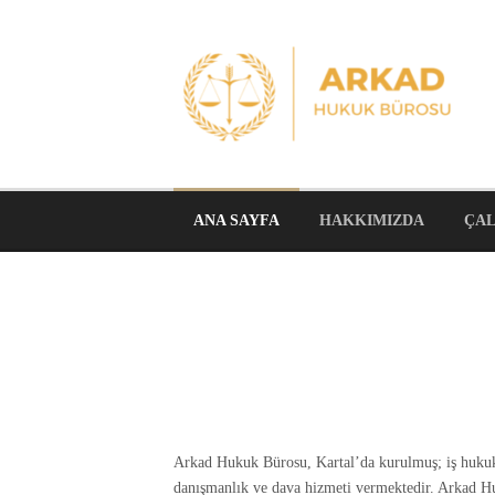
Skip
to
content
ANA SAYFA
HAKKIMIZDA
ÇAL
Arkad Hukuk Bürosu, Kartal’da kurulmuş; iş hukuku 
danışmanlık ve dava hizmeti vermektedir. Arkad Hu