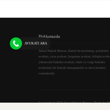
Hakkımızda
AVUKATI ARA
Arkad Hukuk Bürosu, Kartal’da kurulmuş; iş hukuku
avukatı, ceza avukatı, boşanma avukatı, bilişim avuka
yabancılar hukuku avukatı, idare ve vergi hukuku
avukatları ile hukuki danışmanlık ve dava hizmeti
vermektedir.
Copyright © 2026 Arkad Hukuk Bürosu. Theme by
W