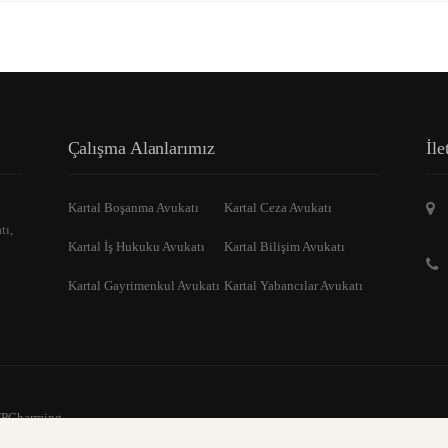
Çalışma Alanlarımız
İle
Kartal Boşanma Avukatı
Kartal Ceza Avukatı
tı,
Kartal İş Hukuku Avukatı
Kartal Bilişim Avukatı
Kartal Gayrimenkul Avukatı
Kartal Yabancılar Avukatı
PCharming