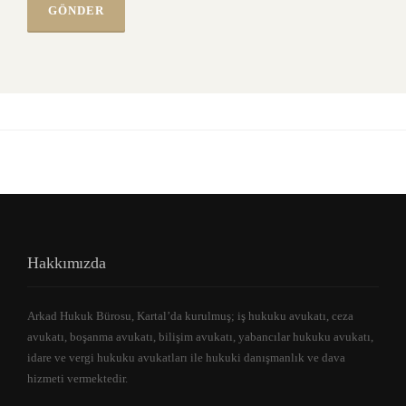
Hakkımızda
Arkad Hukuk Bürosu, Kartal’da kurulmuş; iş hukuku avukatı, ceza
avukatı, boşanma avukatı, bilişim avukatı, yabancılar hukuku avukatı,
idare ve vergi hukuku avukatları ile hukuki danışmanlık ve dava
hizmeti vermektedir.