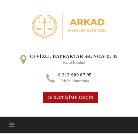
Skip
to
content
CEVIZLI, BAYRAKTAR SK. NO:9 D: 45
Kartal/İstanbul
0 212 909 87 95
Telefon Numaramız
İLETIŞIME GEÇIN