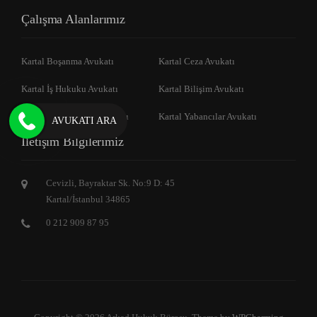
Çalışma Alanlarımız
Kartal Boşanma Avukatı
Kartal Ceza Avukatı
Kartal İş Hukuku Avukatı
Kartal Bilişim Avukatı
Kartal Gayrimenkul Avukatı
Kartal Yabancılar Avukatı
AVUKATI ARA
İletişim Bilgilerimiz
Cevizli, Bayraktar Sk. No:9 D: 45
Kartal/İstanbul 34865
0 212 909 87 95