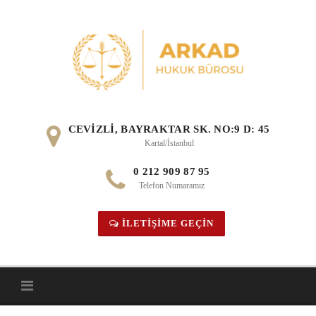
Skip
to
content
CEVIZLI, BAYRAKTAR SK. NO:9 D: 45
Kartal/İstanbul
0 212 909 87 95
Telefon Numaramız
İLETIŞIME GEÇIN