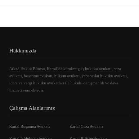
Hakkımızda
Arkad Hukuk Bürosu, Kartal’da kurulmuş; iş hukuku avukatı, ceza
avukatı, boşanma avukatı, bilişim avukatı, yabancılar hukuku avukatı,
idare ve vergi hukuku avukatları ile hukuki danışmanlık ve dava
hizmeti vermektedir.
Çalışma Alanlarımız
Kartal Boşanma Avukatı
Kartal Ceza Avukatı
Kartal İş Hukuku Avukatı
Kartal Bilişim Avukatı